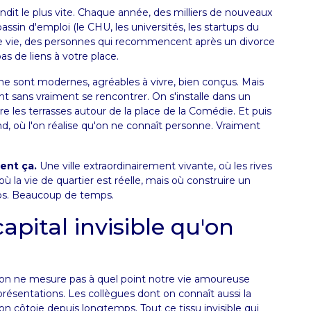
randit le plus vite. Chaque année, des milliers de nouveaux
e bassin d'emploi (le CHU, les universités, les startups du
 de vie, des personnes qui recommencent après un divorce
pas de liens à votre place.
 sont modernes, agréables à vivre, bien conçus. Mais
nt sans vraiment se rencontrer. On s'installe dans un
e les terrasses autour de la place de la Comédie. Et puis
d, où l'on réalise qu'on ne connaît personne. Vraiment
ent ça.
Une ville extraordinairement vivante, où les rives
ù la vie de quartier est réelle, mais où construire un
mps. Beaucoup de temps.
capital invisible qu'on
, on ne mesure pas à quel point notre vie amoureuse
présentations. Les collègues dont on connaît aussi la
on côtoie depuis longtemps. Tout ce tissu invisible qui