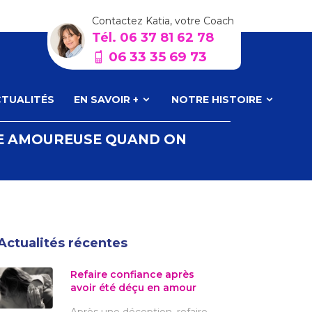
Contactez Katia, votre Coach
Tél. 06 37 81 62 78
06 33 35 69 73
TUALITÉS
EN SAVOIR +
NOTRE HISTOIRE
IE AMOUREUSE QUAND ON
Actualités récentes
Refaire confiance après
avoir été déçu en amour