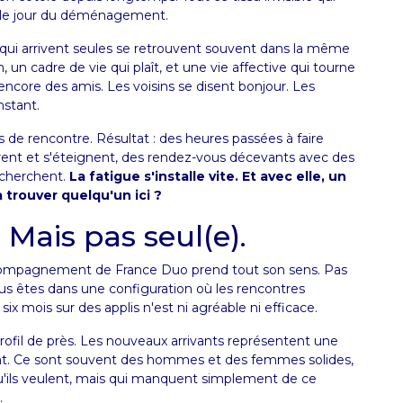
e le jour du déménagement.
s qui arrivent seules se retrouvent souvent dans la même
n, un cadre de vie qui plaît, et une vie affective qui tourne
encore des amis. Les voisins se disent bonjour. Les
nstant.
s de rencontre. Résultat : des heures passées à faire
rrent et s'éteignent, des rendez-vous décevants avec des
 cherchent.
La fatigue s'installe vite. Et avec elle, un
à trouver quelqu'un ici ?
. Mais pas seul(e).
ccompagnement de France Duo prend tout son sens. Pas
ous êtes dans une configuration où les rencontres
six mois sur des applis n'est ni agréable ni efficace.
profil de près. Les nouveaux arrivants représentent une
ent. Ce sont souvent des hommes et des femmes solides,
qu'ils veulent, mais qui manquent simplement de ce
.