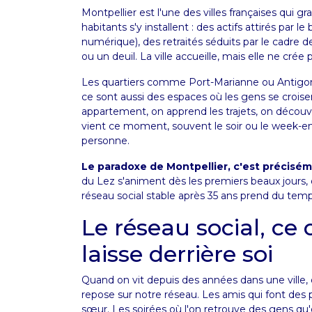
Montpellier est l'une des villes françaises qui g
habitants s'y installent : des actifs attirés par l
numérique), des retraités séduits par le cadre
ou un deuil. La ville accueille, mais elle ne crée 
Les quartiers comme Port-Marianne ou Antigone
ce sont aussi des espaces où les gens se croise
appartement, on apprend les trajets, on découvr
vient ce moment, souvent le soir ou le week-en
personne.
Le paradoxe de Montpellier, c'est précisém
du Lez s'animent dès les premiers beaux jours, o
réseau social stable après 35 ans prend du te
Le réseau social, ce 
laisse derrière soi
Quand on vit depuis des années dans une ville
repose sur notre réseau. Les amis qui font des 
sœur. Les soirées où l'on retrouve des gens qu'