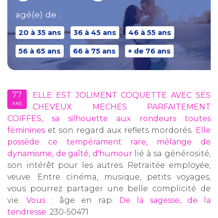
agé(e) de :
20 à 35 ans
36 à 45 ans
46 à 55 ans
56 à 65 ans
66 à 75 ans
+ de 76 ans
77
ELLE EST JOLIMENT COQUETTE AVEC SES
ANS
CHEVEUX MECHES PARFAITEMENT
COIFFES, sa silhouette aux rondeurs toutes
féminines
et son regard aux reflets mordorés.
Elle
possède ce tempérament rare, mélange de
dynamisme, de gaîté, d'humour
lié à sa générosité,
son intérêt pour les autres. Retraitée employée,
veuve. Entre cinéma, musique, petits voyages,
vous pourrez partager une belle complicité de
vie.
Vous
: âge en rap.
De la sagesse, de la
tendresse
. 230-50471