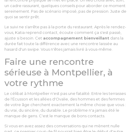
la rencontre physique se met en place. Un lieu choisi avec soin,
un cadre rassurant, quelques conseils pour aborder ce moment
sereinement. Pas de scénario imposé, pas de pression. Juste de
quoi se sentir prêt.
Le suivi ne s'arrête pas à la porte du restaurant. Après le rendez-
vous, Katia reprend contact, écoute comment ça s'est passé,
ajuste si besoin. Cet
accompagnement bienveillant
dans la
durée fait toute la différence avec une rencontre laissée au
hasard d'un swipe. Vous n'êtes jamais livré à vous-même.
Faire une rencontre
sérieuse à Montpellier, à
votre rythme
Le célibat à Montpellier n'est pas une fatalité. Entre les terrasses
de l'Écusson et les allées d'Ovalie, des hommes et des femmes
de votre âge cherchent exactement la même chose que vous :
du vrai, du sincère, du durable. Le problème n'a jamais été le
manque de gens. C'est le manque de bons contacts.
Si vous en avez assez des conversations qui ne mènent nulle
part, ce premier coup de fil pourrait bien être le début d'autre