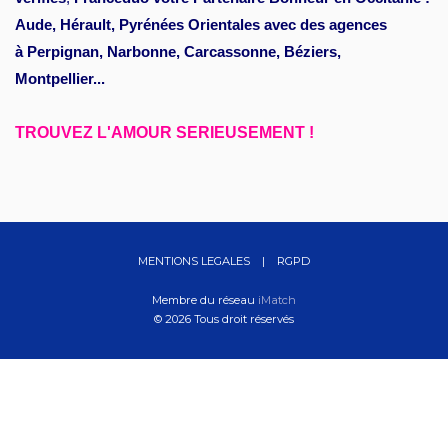
Aude, Hérault, Pyrénées Orientales avec des agences
à Perpignan, Narbonne, Carcassonne, Béziers,
Montpellier...
TROUVEZ L'AMOUR SERIEUSEMENT !
MENTIONS LEGALES
|
RGPD
Membre du réseau
iMatch
© 2026 Tous droit réservés